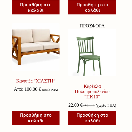
Προσθήκη στο
Προσθήκη στο
καλάθι
καλάθι
ΠΡΟΣΦΟΡΑ
Καναπές “ΧΙΑΣΤΗ”
Καρέκλα
Από:
100,00
€
(χωρίς ΦΠΑ)
Πολυπροπυλενίου
“ΠΚ10”
22,00
€
24,00
€
(χωρίς ΦΠΑ)
Original
Η
price
τρέχουσα
Προσθήκη στο
Προσθήκη στο
was:
τιμή
καλάθι
καλάθι
24,00 €.
είναι:
22,00 €.