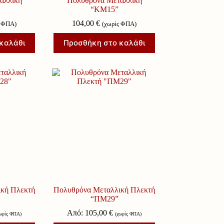
αλλική
Πολυθρόνα Μεταλλική
“ΚΜ15”
104,00
€
ς ΦΠΑ)
(χωρίς ΦΠΑ)
καλάθι
Προσθήκη στο καλάθι
κή Πλεκτή
Πολυθρόνα Μεταλλική Πλεκτή
“ΠΜ29”
Από:
105,00
€
ωρίς ΦΠΑ)
(χωρίς ΦΠΑ)