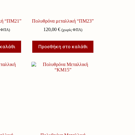
ική “ΠΜ21”
Πολυθρόνα μεταλλική “ΠΜ23”
120,00
€
ς ΦΠΑ)
(χωρίς ΦΠΑ)
καλάθι
Προσθήκη στο καλάθι