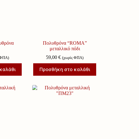
υθρόνα
Πολυθρόνα “ROMA”
μεταλλικό πόδι
59,00
€
 ΦΠΑ)
(χωρίς ΦΠΑ)
καλάθι
Προσθήκη στο καλάθι