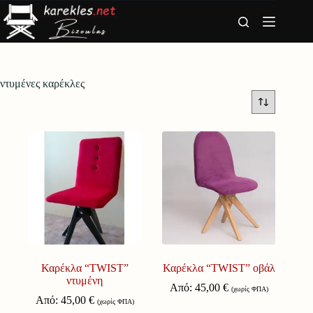
Μετάβαση
στο
περιεχόμενο
ντυμένες καρέκλες
Καρέκλα “TWIST”
Καρέκλα “TWIST” οβάλ
ντυμένη
Από:
45,00
€
(χωρίς ΦΠΑ)
Από:
45,00
€
(χωρίς ΦΠΑ)