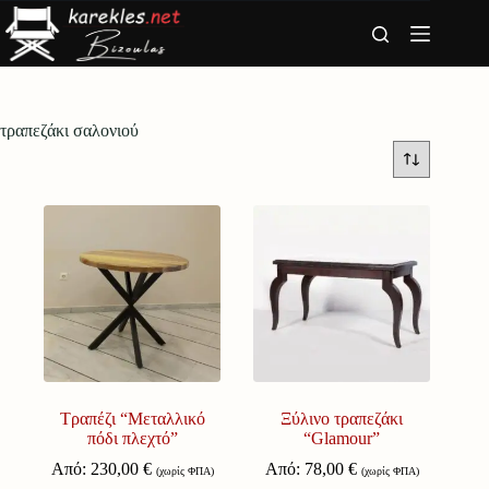
Μετάβαση
στο
περιεχόμενο
τραπεζάκι σαλονιού
Tραπέζι “Μεταλλικό
Ξύλινο τραπεζάκι
πόδι πλεχτό”
“Glamour”
Από:
230,00
€
Από:
78,00
€
(χωρίς ΦΠΑ)
(χωρίς ΦΠΑ)