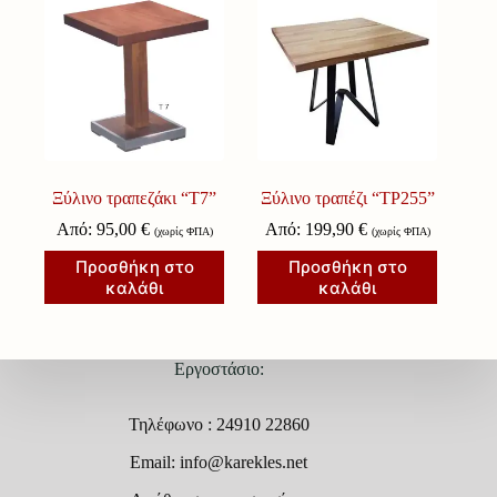
Ξύλινο τραπεζάκι “Τ7”
Ξύλινο τραπέζι “ΤΡ255”
Από:
95,00
€
Από:
199,90
€
(χωρίς ΦΠΑ)
(χωρίς ΦΠΑ)
Προσθήκη στο
Προσθήκη στο
καλάθι
καλάθι
Εργοστάσιο:
Τηλέφωνο : 24910 22860
Email: info@karekles.net