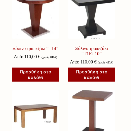
Ξύλινο τραπεζάκι “Τ14”
Ξύλινο τραπεζάκι
“Τ162.10”
Από:
110,00
€
(χωρίς ΦΠΑ)
Από:
110,00
€
(χωρίς ΦΠΑ)
Προσθήκη στο
Προσθήκη στο
καλάθι
καλάθι