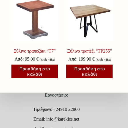
Ξύλινο τραπεζάκι “Τ7”
Ξύλινο τραπέζι “ΤΡ255”
Από:
95,00
€
Από:
199,90
€
(χωρίς ΦΠΑ)
(χωρίς ΦΠΑ)
Προσθήκη στο
Προσθήκη στο
καλάθι
καλάθι
Εργοστάσιο:
Τηλέφωνο : 24910 22860
Email: info@karekles.net