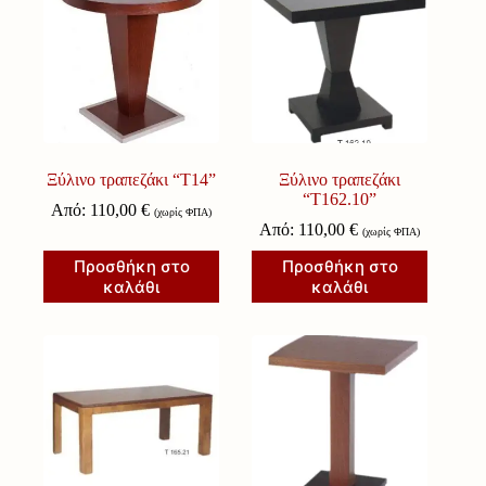
Ξύλινο τραπεζάκι “Τ14”
Ξύλινο τραπεζάκι
“Τ162.10”
Από:
110,00
€
(χωρίς ΦΠΑ)
Από:
110,00
€
(χωρίς ΦΠΑ)
Προσθήκη στο
Προσθήκη στο
καλάθι
καλάθι