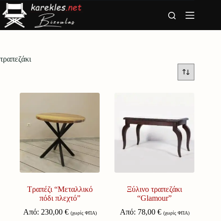
Μετάβαση
στο
περιεχόμενο
τραπεζάκι
Tραπέζι “Μεταλλικό
Ξύλινο τραπεζάκι
πόδι πλεχτό”
“Glamour”
Από:
230,00
€
Από:
78,00
€
(χωρίς ΦΠΑ)
(χωρίς ΦΠΑ)