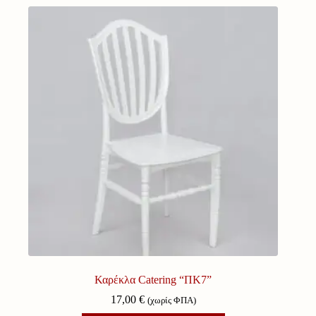
Καρέκλα Catering “ΠΚ7”
17,00
€
(χωρίς ΦΠΑ)