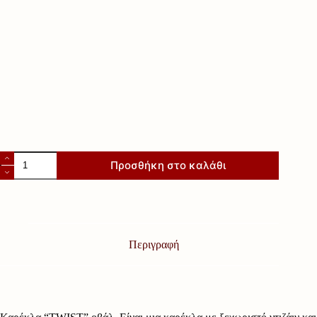
Καρέκλα
Προσθήκη στο καλάθι
"TWIST"
οβάλ
ποσότητα
Περιγραφή