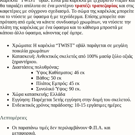
Καρέκλα “TWIST” οβάλ. Είναι μια καρέκλα με ξεχωριστό ντιζάιν και
θα ταιριάζει απόλυτα σε ένα μοντέρνο
τραπέζι τραπεζαρίας
και στις
καφετέριες με σύγχρονο σχεδιασμό. Το σώμα της καρέκλας μπορείτε
να το ντύσετε με ύφασμα ή με τεχνόδερμα. Επίσης μπορείτε σαν
πρόταση από εμάς να κάνετε συνδυασμό χρωμάτων, να ντύσετε την
πλάτη της καρέκλας με ένα ύφασμα και το κάθισμα μπροστά με
κάποιο άλλο ύφασμα, κάνοντας εφέ όμπρε.
Χρώματα: Η καρέκλα “TWIST” οβάλ παράγεται σε μεγάλη
ποικιλία χρωμάτων
Κατασκευή: Ανθεκτικός σκελετός από 100% μασίφ ξύλο οξιάς
ξηραντήριου.
Διαστάσεις πολυθρόνας:
Ύψος Καθίσματος: 46 εκ
Βάθος: 50 εκ
Πλάτος Εμπρός: 45 εκ
Συνολικό Ύψος: 90 εκ.
Χώρα κατασκευής: Ελλάδα
Εγγύηση: Παρέχεται 5ετής εγγύηση στην δομή του σκελετού.
Ενδεικτικός χρόνος παράδοσης: 10-15 εργάσιμες ημέρες
Λεπτομέρειες
Οι παραπάνω τιμές δεν περιλαμβάνουν Φ.Π.Α. και
μεταφορικά.