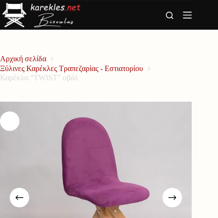
Μετάβαση
στο
περιεχόμενο
Αρχική σελίδα
Ξύλινες Καρέκλες Τραπεζαρίας - Εστιατορίου
Καρέκλα “TWIST” οβάλ