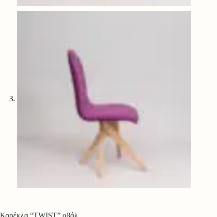
Καρέκλα “TWIST” οβάλ