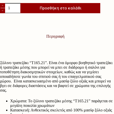
Ξύλινο
Προσθήκη στο καλάθι
τραπεζάκι
"Τ165.21"
ποσότητα
Περιγραφή
Ξύλινο τραπεζάκι “Τ165.21”. Είναι ένα όμορφο βοηθητικό τραπεζάκι
ή τραπεζάκι μέσης που μπορεί να μπει σε διάδρομο ή σαλόνι για
τοποθέτηση διακοσμητικών στοιχείων, καθώς και να γεμίσει
οποιαδήποτε γωνία του σπιτιού σας ή του επαγγελματικού σας
χώρου. Είναι κατασκευασμένο από μασίφ ξύλο οξιάς και μπορεί να
βγει σε διάφορες διαστάσεις και να βαφτεί σε χρώματα της επιλογής
σας.
Χρώματα: Το ξύλινο τραπεζάκι μέσης “Τ165.21” παράγεται σε
μεγάλη ποικιλία χρωμάτων
Κατασκευή: Ανθεκτικός σκελετός από 100% μασίφ ξύλο οξιάς