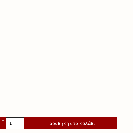
Πολυθρόνα
Προσθήκη στο καλάθι
"MOSCOW"
ποσότητα