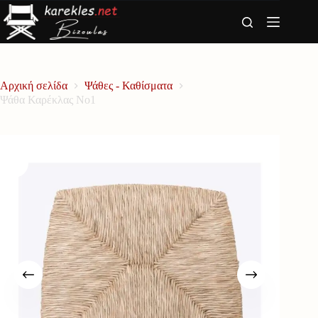
Μετάβαση
στο
περιεχόμενο
Αρχική σελίδα
Ψάθες - Καθίσματα
Ψάθα Καρέκλας Νο1