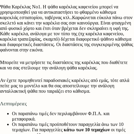
Ψάθα Καρέκλας Νο1. Η ψάθα καρέκλας καφενείου μπορεί να
χρησιμοποιηθεί για να αντικαταστήσει το φθαρμένο κάθισμα
καρεκλάς εστιατορίου, ταβέρνας κτλ..Καρφώνεται εύκολα πάνω στον
σκελετό και κάνει την καρέκλα σας σαν καινούργια. Είναι φτιαγμένη
από φυσικό χόρτο και έτσι όταν βρέχεται δεν σκληραίνει η υφή της.
Κάθε καρέκλα, ανάλογα με τον τύπο της (πχ καρέκλα καφενείου,
καρέκλα τραπεζαρίας, σκαμπό) δέχεται διαφορετικό ψάθινο κάθισμα
και διαφορετικές διαστάσεις. Οι διαστάσεις της συγκεκριμένης ψάθας
φαίνονται στην εικόνα.
Μπορείτε να μετρήσετε τις διαστάσεις της καρέκλας που διαθέτετε
και να σας στείλουμε την ανάλογη ψάθα καρέκλας.
Αν έχετε προμηθευτεί παραδοσιακές καρέκλες από εμάς, τότε απλά
πείτε μας το μοντέλο και θα σας αποστείλουμε την ανάλογη
ανταλλακτική ψάθα που ταιριάζει στο κάθισμα.
Λεπτομέρειες
Οι παραπάνω τιμές δεν περιλαμβάνουν Φ.Π.Α. και
μεταφορικά.
Οι παραπάνω τιμές προϋποθέτουν παραγγελία άνω των 10
τεμαχίων. Για παραγγελίες
κάτω των 10 τεμαχίων
οι τιμές