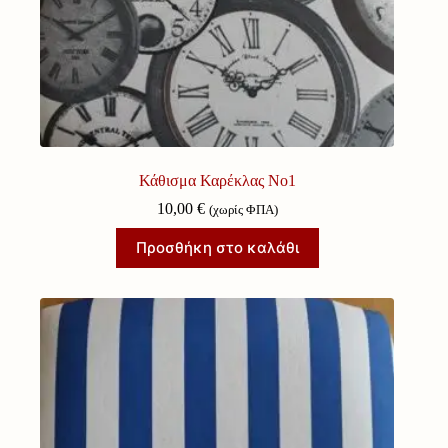
Κάθισμα Καρέκλας Νο1
10,00
€
(χωρίς ΦΠΑ)
Προσθήκη στο καλάθι