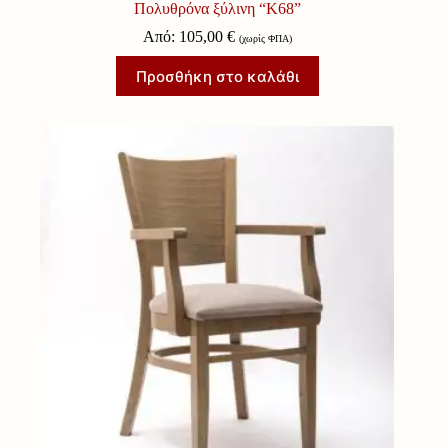
Πολυθρόνα ξύλινη “Κ68”
Από:
105,00
€
(χωρίς ΦΠΑ)
Προσθήκη στο καλάθι