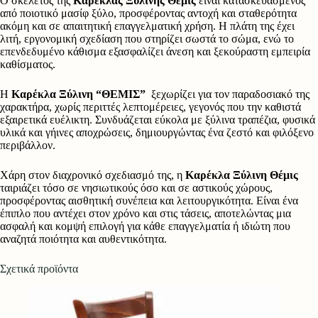
Ο σκελετός της
Καρέκλας Ξύλινης Θέμις
είναι κατασκευασμένος
από ποιοτικό μασίφ ξύλο, προσφέροντας αντοχή και σταθερότητα
ακόμη και σε απαιτητική επαγγελματική χρήση. Η πλάτη της έχει
λιτή, εργονομική σχεδίαση που στηρίζει σωστά το σώμα, ενώ το
επενδεδυμένο κάθισμα εξασφαλίζει άνεση και ξεκούραστη εμπειρία
καθίσματος.
Η
Καρέκλα Ξύλινη “ΘΕΜΙΣ”
ξεχωρίζει για τον παραδοσιακό της
χαρακτήρα, χωρίς περιττές λεπτομέρειες, γεγονός που την καθιστά
εξαιρετικά ευέλικτη. Συνδυάζεται εύκολα με ξύλινα τραπέζια, φυσικά
υλικά και γήινες αποχρώσεις, δημιουργώντας ένα ζεστό και φιλόξενο
περιβάλλον.
Χάρη στον διαχρονικό σχεδιασμό της, η
Καρέκλα Ξύλινη Θέμις
ταιριάζει τόσο σε νησιωτικούς όσο και σε αστικούς χώρους,
προσφέροντας αισθητική συνέπεια και λειτουργικότητα. Είναι ένα
έπιπλο που αντέχει στον χρόνο και στις τάσεις, αποτελώντας μια
ασφαλή και κομψή επιλογή για κάθε επαγγελματία ή ιδιώτη που
αναζητά ποιότητα και αυθεντικότητα.
Σχετικά προϊόντα