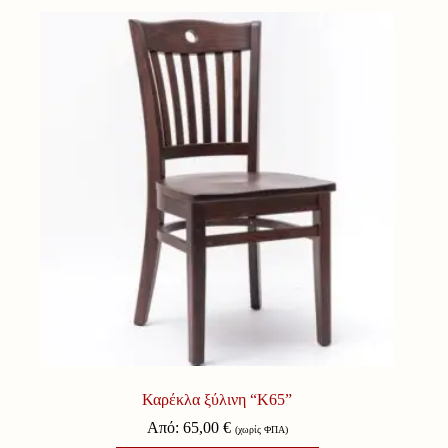
Καρέκλα ξύλινη “Κ65”
Από:
65,00
€
(χωρίς ΦΠΑ)