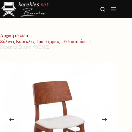
Μετάβαση
στο
περιεχόμενο
Αρχική σελίδα
Ξύλινες Καρέκλες Τραπεζαρίας - Εστιατορίου
Καρέκλα Ξύλινη “ΘΕΜΙΣ”