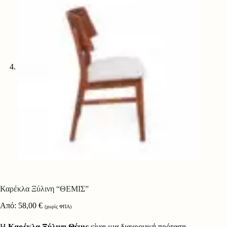
Καρέκλα Ξύλινη “ΘΕΜΙΣ”
Από:
58,00
€
(χωρίς ΦΠΑ)
Η
Καρέκλα Ξύλινη Θέμις
είναι μια διαχρονική πρόταση