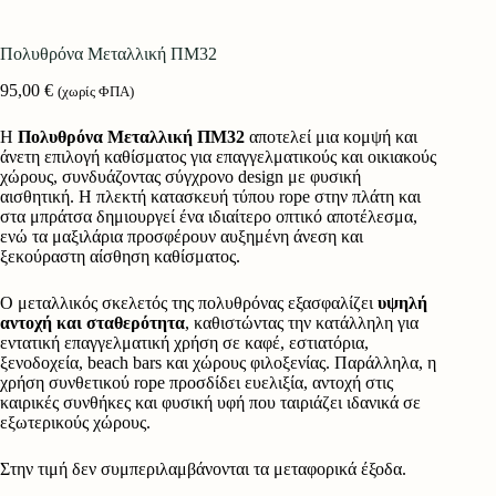
Πολυθρόνα Μεταλλική ΠΜ32
95,00
€
(χωρίς ΦΠΑ)
Η
Πολυθρόνα Μεταλλική ΠΜ32
αποτελεί μια κομψή και
άνετη επιλογή καθίσματος για επαγγελματικούς και οικιακούς
χώρους, συνδυάζοντας σύγχρονο design με φυσική
αισθητική. Η πλεκτή κατασκευή τύπου rope στην πλάτη και
στα μπράτσα δημιουργεί ένα ιδιαίτερο οπτικό αποτέλεσμα,
ενώ τα μαξιλάρια προσφέρουν αυξημένη άνεση και
ξεκούραστη αίσθηση καθίσματος.
Ο μεταλλικός σκελετός της πολυθρόνας εξασφαλίζει
υψηλή
αντοχή και σταθερότητα
, καθιστώντας την κατάλληλη για
εντατική επαγγελματική χρήση σε καφέ, εστιατόρια,
ξενοδοχεία, beach bars και χώρους φιλοξενίας. Παράλληλα, η
χρήση συνθετικού rope προσδίδει ευελιξία, αντοχή στις
καιρικές συνθήκες και φυσική υφή που ταιριάζει ιδανικά σε
εξωτερικούς χώρους.
Στην τιμή δεν συμπεριλαμβάνονται τα μεταφορικά έξοδα.