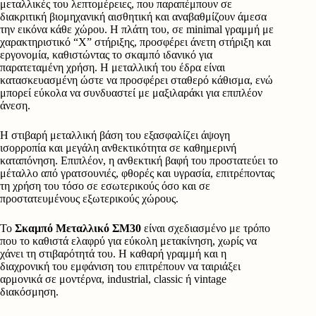
μεταλλικές του λεπτομέρειες, που παραπέμπουν σε
διακριτική βιομηχανική αισθητική και αναβαθμίζουν άμεσα
την εικόνα κάθε χώρου. Η πλάτη του, σε minimal γραμμή με
χαρακτηριστικό “Χ” στήριξης, προσφέρει άνετη στήριξη και
εργονομία, καθιστώντας το σκαμπό ιδανικό για
παρατεταμένη χρήση. Η μεταλλική του έδρα είναι
κατασκευασμένη ώστε να προσφέρει σταθερό κάθισμα, ενώ
μπορεί εύκολα να συνδυαστεί με μαξιλαράκι για επιπλέον
άνεση.
Η στιβαρή μεταλλική βάση του εξασφαλίζει άψογη
ισορροπία και μεγάλη ανθεκτικότητα σε καθημερινή
καταπόνηση. Επιπλέον, η ανθεκτική βαφή του προστατεύει το
μέταλλο από γρατσουνιές, φθορές και υγρασία, επιτρέποντας
τη χρήση του τόσο σε εσωτερικούς όσο και σε
προστατευμένους εξωτερικούς χώρους.
Το
Σκαμπό Μεταλλικό ΣΜ30
είναι σχεδιασμένο με τρόπο
που το καθιστά ελαφρύ για εύκολη μετακίνηση, χωρίς να
χάνει τη στιβαρότητά του. Η καθαρή γραμμή και η
διαχρονική του εμφάνιση του επιτρέπουν να ταιριάξει
αρμονικά σε μοντέρνα, industrial, classic ή vintage
διακόσμηση.