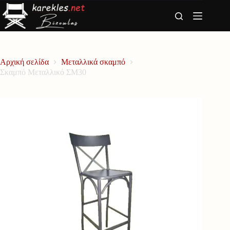
Μετάβαση
στο
περιεχόμενο
Αρχική σελίδα
Μεταλλικά σκαμπό
Σκαμπό Μεταλλικό ΣΜ30