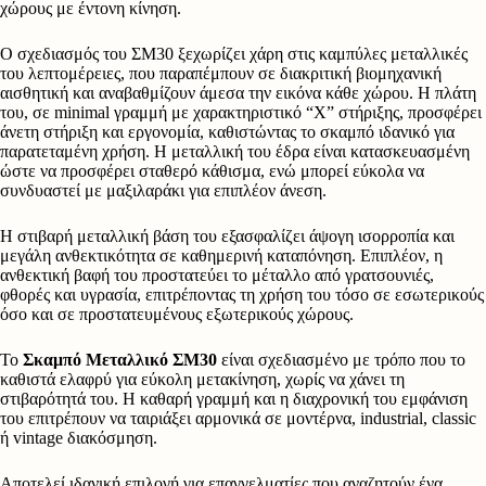
χώρους με έντονη κίνηση.
Ο σχεδιασμός του ΣΜ30 ξεχωρίζει χάρη στις καμπύλες μεταλλικές
του λεπτομέρειες, που παραπέμπουν σε διακριτική βιομηχανική
αισθητική και αναβαθμίζουν άμεσα την εικόνα κάθε χώρου. Η πλάτη
του, σε minimal γραμμή με χαρακτηριστικό “Χ” στήριξης, προσφέρει
άνετη στήριξη και εργονομία, καθιστώντας το σκαμπό ιδανικό για
παρατεταμένη χρήση. Η μεταλλική του έδρα είναι κατασκευασμένη
ώστε να προσφέρει σταθερό κάθισμα, ενώ μπορεί εύκολα να
συνδυαστεί με μαξιλαράκι για επιπλέον άνεση.
Η στιβαρή μεταλλική βάση του εξασφαλίζει άψογη ισορροπία και
μεγάλη ανθεκτικότητα σε καθημερινή καταπόνηση. Επιπλέον, η
ανθεκτική βαφή του προστατεύει το μέταλλο από γρατσουνιές,
φθορές και υγρασία, επιτρέποντας τη χρήση του τόσο σε εσωτερικούς
όσο και σε προστατευμένους εξωτερικούς χώρους.
Το
Σκαμπό Μεταλλικό ΣΜ30
είναι σχεδιασμένο με τρόπο που το
καθιστά ελαφρύ για εύκολη μετακίνηση, χωρίς να χάνει τη
στιβαρότητά του. Η καθαρή γραμμή και η διαχρονική του εμφάνιση
του επιτρέπουν να ταιριάξει αρμονικά σε μοντέρνα, industrial, classic
ή vintage διακόσμηση.
Αποτελεί ιδανική επιλογή για επαγγελματίες που αναζητούν ένα