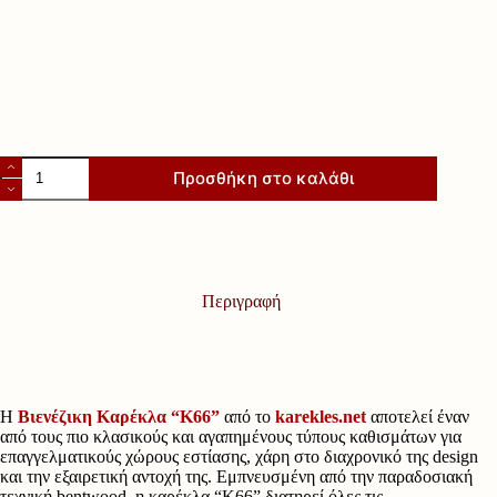
Βιενέζικη
Προσθήκη στο καλάθι
καρέκλα
"Κ66"
ποσότητα
Περιγραφή
Η
Βιενέζικη Καρέκλα “Κ66”
από το
karekles.net
αποτελεί έναν
από τους πιο κλασικούς και αγαπημένους τύπους καθισμάτων για
επαγγελματικούς χώρους εστίασης, χάρη στο διαχρονικό της design
και την εξαιρετική αντοχή της. Εμπνευσμένη από την παραδοσιακή
τεχνική bentwood, η καρέκλα “Κ66” διατηρεί όλες τις