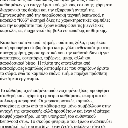
καθισμάτων για επαγγελματικούς χώρους εστίασης, χάρη στο
διαχρονικό της design και την εξαιρετική αντοχή της.
Εμπνευσμένη από την παραδοσιακή τεχνική bentwood, η
καρέκλα “Κ66” διατηρεί όλες τις χαρακτηριστικές καμπύλες
και την κομψότητα που έχουν καθιερώσει τις βιεννέζικες
καρέκλες ως διαχρονικό σύμβολο ευρωπαϊκής αισθητικής.
Κατασκευασμένη από υψηλής ποιότητας ξύλο, η καρέκλα
αυτή προσφέρει στιβαρότητα και μεγάλη ανθεκτικότητα στη
συνεχή χρήση, χαρακτηριστικό που την καθιστά ιδανική για
καφετέριες, εστιατόρια, ταβέρνες, μπαρ, αλλά και
παραδοσιακά bistro. Η πλάτη της αποτελείται από
κατακόρυφες καμπύλες λεπτομέρειες που στηρίζουν άριστα
το σώμα, ενώ το καμπύλο επάνω τμήμα παρέχει πρόσθετη
άνεση και εργονομία.
Το κάθισμα, σχεδιασμένο από ενισχυμένο ξύλο, προσφέρει
σταθερή και ευχάριστη εμπειρία καθίσματος ακόμη και σε
πολύωρη παραμονή. Οι χαρακτηριστικές καμπύλες
ενισχύσεις κάτω από το κάθισμα όχι μόνο συμβάλλουν στην
αντοχή της κατασκευής αλλά προσθέτουν και έναν ιδιαίτερα
κομψό χαρακτήρα, με την υπογραφή του αυθεντικού
bentwood στυλ. Το σκούρο φινίρισμα του ξύλου αναδεικνύει
τη φυσική υφή του και δίνει έναν ζεστό, φιλόξενο τόνο σε