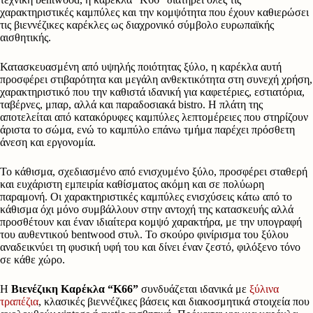
χαρακτηριστικές καμπύλες και την κομψότητα που έχουν καθιερώσει
τις βιεννέζικες καρέκλες ως διαχρονικό σύμβολο ευρωπαϊκής
αισθητικής.
Κατασκευασμένη από υψηλής ποιότητας ξύλο, η καρέκλα αυτή
προσφέρει στιβαρότητα και μεγάλη ανθεκτικότητα στη συνεχή χρήση,
χαρακτηριστικό που την καθιστά ιδανική για καφετέριες, εστιατόρια,
ταβέρνες, μπαρ, αλλά και παραδοσιακά bistro. Η πλάτη της
αποτελείται από κατακόρυφες καμπύλες λεπτομέρειες που στηρίζουν
άριστα το σώμα, ενώ το καμπύλο επάνω τμήμα παρέχει πρόσθετη
άνεση και εργονομία.
Το κάθισμα, σχεδιασμένο από ενισχυμένο ξύλο, προσφέρει σταθερή
και ευχάριστη εμπειρία καθίσματος ακόμη και σε πολύωρη
παραμονή. Οι χαρακτηριστικές καμπύλες ενισχύσεις κάτω από το
κάθισμα όχι μόνο συμβάλλουν στην αντοχή της κατασκευής αλλά
προσθέτουν και έναν ιδιαίτερα κομψό χαρακτήρα, με την υπογραφή
του αυθεντικού bentwood στυλ. Το σκούρο φινίρισμα του ξύλου
αναδεικνύει τη φυσική υφή του και δίνει έναν ζεστό, φιλόξενο τόνο
σε κάθε χώρο.
Η
Βιενέζικη Καρέκλα “Κ66”
συνδυάζεται ιδανικά με
ξύλινα
τραπέζια
, κλασικές βιεννέζικες βάσεις και διακοσμητικά στοιχεία που