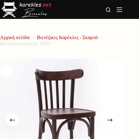
Μετάβαση
στο
περιεχόμενο
Αρχική σελίδα
Βιενέζικες Καρέκλες - Σκαμπό
Βιενέζικη καρέκλα “Κ66”