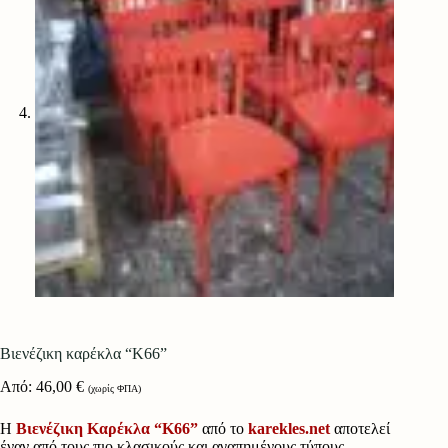
Βιενέζικη καρέκλα “Κ66”
Από:
46,00
€
(χωρίς ΦΠΑ)
Η
Βιενέζικη Καρέκλα “Κ66”
από το
karekles.net
αποτελεί
έναν από τους πιο κλασικούς και αγαπημένους τύπους