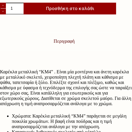
Καρέκλα
Προσθήκη στο καλάθι
μεταλλική
"ΚΜ4"
ποσότητα
Περιγραφή
Καρέκλα μεταλλική “ΚΜ4” . Είναι μία μοντέρνα και άνετη καρέκλα
με μεταλλικό σκελετό, χειροποίητη πλεχτή πλάτη και κάθισμα με
ψάθα, ταπετσαρία ή ξύλο. Επιλέξτε σχοινί και πλέξιμο, καθώς και
κάθισμα με ύφασμα ή τεχνόδερμα της επιλογής σας ώστε να ταιριάξει
στον χώρο σας. Είναι κατάλληλη για εσωτερικούς και για
εξωτερικούς χώρους. Διατίθεται σε χρώμα σκελετού μαύρο. Για άλλη
απόχρωση η τιμή αναπροσαρμόζεται ανάλογα με το χρώμα.
Χρώματα: Καρέκλα μεταλλική “ΚΜ4” παράγεται σε μεγάλη
ποικιλία χρωμάτων. Η βαφή είναι πούδρας και η τιμή
αναπροσαρμόζεται ανάλογα με την απόχρωση.
Κατασκευή: Ανθεκτικός σκελετός από μέταλλο.