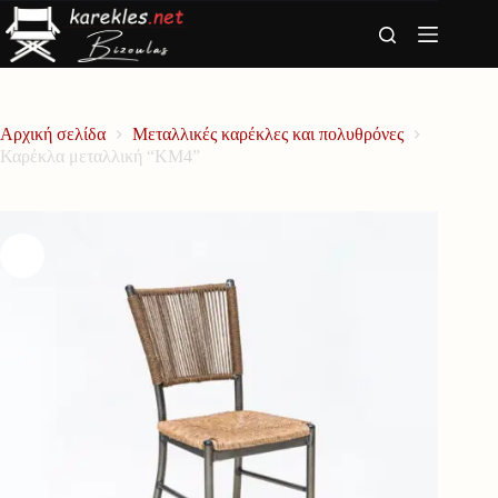
Μετάβαση
στο
περιεχόμενο
Αρχική σελίδα
Μεταλλικές καρέκλες και πολυθρόνες
Καρέκλα μεταλλική “ΚΜ4”