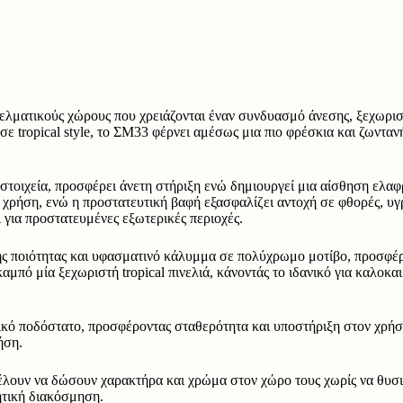
γγελματικούς χώρους που χρειάζονται έναν συνδυασμό άνεσης, ξεχωρισ
 tropical style, το ΣΜ33 φέρνει αμέσως μια πιο φρέσκια και ζωνταν
στοιχεία, προσφέρει άνετη στήριξη ενώ δημιουργεί μια αίσθηση ελαφ
 χρήση, ενώ η προστατευτική βαφή εξασφαλίζει αντοχή σε φθορές, υγ
 για προστατευμένες εξωτερικές περιοχές.
ς ποιότητας και υφασματινό κάλυμμα σε πολύχρωμο μοτίβο, προσφέρο
μπό μία ξεχωριστή tropical πινελιά, κάνοντάς το ιδανικό για καλοκαιρ
ικό ποδόστατο, προσφέροντας σταθερότητα και υποστήριξη στον χρήσ
ήση.
θέλουν να δώσουν χαρακτήρα και χρώμα στον χώρο τους χωρίς να θυσιά
ητική διακόσμηση.