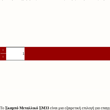
Σκαμπό
Μεταλλικό
ΣΜ33
ποσότητα
Το
Σκαμπό Μεταλλικό ΣΜ33
είναι μια εξαιρετική επιλογή για επα