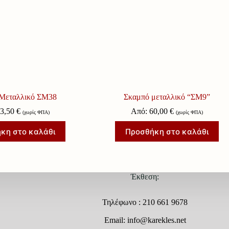
Μεταλλικό ΣΜ38
Σκαμπό μεταλλικό “ΣΜ9”
43,50
€
Από:
60,00
€
(χωρίς ΦΠΑ)
(χωρίς ΦΠΑ)
κη στο καλάθι
Προσθήκη στο καλάθι
Έκθεση:
Τηλέφωνο : 210 661 9678
Email: info@karekles.net